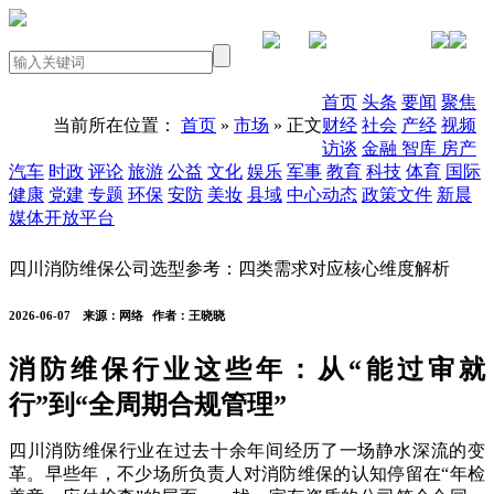
PC版本
首页
头条
要闻
聚焦
当前所在位置：
首页
»
市场
» 正文
财经
社会
产经
视频
访谈
金融
智库
房产
汽车
时政
评论
旅游
公益
文化
娱乐
军事
教育
科技
体育
国际
健康
党建
专题
环保
安防
美妆
县域
中心动态
政策文件
新晨
媒体开放平台
四川消防维保公司选型参考：四类需求对应核心维度解析
2026-06-07
来源：网络
作者：王晓晓
消防维保行业这些年：从“能过审就
行”到“全周期合规管理”
四川消防维保行业在过去十余年间经历了一场静水深流的变
革。早些年，不少场所负责人对消防维保的认知停留在“年检