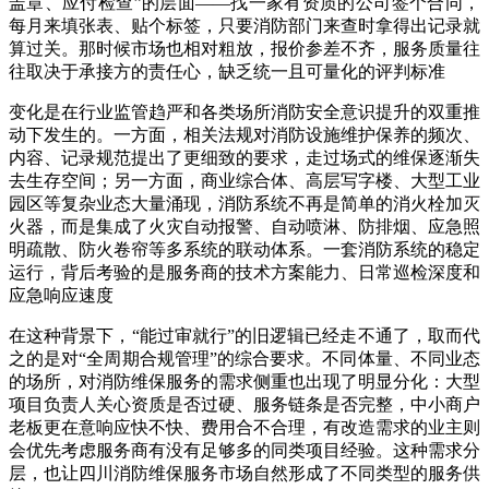
盖章、应付检查”的层面——找一家有资质的公司签个合同，
每月来填张表、贴个标签，只要消防部门来查时拿得出记录就
算过关。那时候市场也相对粗放，报价参差不齐，服务质量往
往取决于承接方的责任心，缺乏统一且可量化的评判标准
变化是在行业监管趋严和各类场所消防安全意识提升的双重推
动下发生的。一方面，相关法规对消防设施维护保养的频次、
内容、记录规范提出了更细致的要求，走过场式的维保逐渐失
去生存空间；另一方面，商业综合体、高层写字楼、大型工业
园区等复杂业态大量涌现，消防系统不再是简单的消火栓加灭
火器，而是集成了火灾自动报警、自动喷淋、防排烟、应急照
明疏散、防火卷帘等多系统的联动体系。一套消防系统的稳定
运行，背后考验的是服务商的技术方案能力、日常巡检深度和
应急响应速度
在这种背景下，“能过审就行”的旧逻辑已经走不通了，取而代
之的是对“全周期合规管理”的综合要求。不同体量、不同业态
的场所，对消防维保服务的需求侧重也出现了明显分化：大型
项目负责人关心资质是否过硬、服务链条是否完整，中小商户
老板更在意响应快不快、费用合不合理，有改造需求的业主则
会优先考虑服务商有没有足够多的同类项目经验。这种需求分
层，也让四川消防维保服务市场自然形成了不同类型的服务供