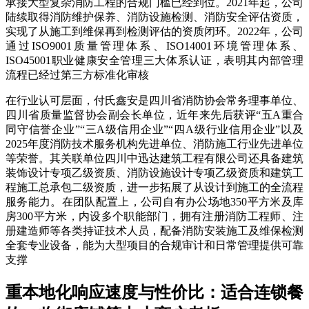
承接大型复杂消防工程的合规门槛已经到位。2021年起，公司
陆续取得消防维护保养、消防设施检测、消防安全评估资质，
实现了从施工到维保再到检测评估的资质闭环。2022年，公司
通过ISO9001质量管理体系、ISO14001环境管理体系、
ISO45001职业健康安全管理三大体系认证，表明其内部管理
流程已经过第三方标准化审核
在行业认可层面，付氏鑫安是四川省消防协会常务理事单位、
四川省质量监督协会副会长单位，近年来先后获评“五A重合
同守信誉企业”“三A级信用企业”“四A级行业信用企业”以及
2025年度消防技术服务机构先进单位、消防施工行业先进单位
等荣誉。其关联单位四川中迅达建筑工程有限公司还具备建筑
装饰设计专项乙级资质、消防设施设计专项乙级资质和建筑工
程施工总承包二级资质，进一步拓展了从设计到施工的全流程
服务能力。在团队配置上，公司自有办公场地350平方米及库
房300平方米，内设多个职能部门，拥有注册消防工程师、注
册建造师等各类持证技术人员，配备消防安装施工及维保检测
全套专业设备，能为大型项目的合规审计和日常管理提供可靠
支撑
重本地化响应速度与性价比：适合连锁餐