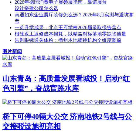
2026年德国消费电子展参展指南，靠谱展台
设计搭建公司怎么选
南通如东企业展厅装修怎么选？2026年8月实测与避坑参
考
一览升学成果：北京王府学校2026届录取报告盘点
根除返工返修成本损耗，以精益对标落地零缺陷质量
告别眼镜通关体检：衢州本地摘镜机构全维度图鉴
图片新闻
山东青岛：高质量发展看城投！启动“红
色引擎”，奋战官路水库
桥下可停40辆大公交 济南地铁2号线与公
交接驳设施初亮相