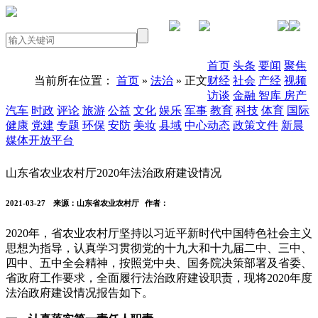
PC版本
首页
头条
要闻
聚焦
当前所在位置：
首页
»
法治
» 正文
财经
社会
产经
视频
访谈
金融
智库
房产
汽车
时政
评论
旅游
公益
文化
娱乐
军事
教育
科技
体育
国际
健康
党建
专题
环保
安防
美妆
县域
中心动态
政策文件
新晨
媒体开放平台
山东省农业农村厅2020年法治政府建设情况
2021-03-27
来源：山东省农业农村厅
作者：
2020年，省农业农村厅坚持以习近平新时代中国特色社会主义
思想为指导，认真学习贯彻党的十九大和十九届二中、三中、
四中、五中全会精神，按照党中央、国务院决策部署及省委、
省政府工作要求，全面履行法治政府建设职责，现将2020年度
法治政府建设情况报告如下。