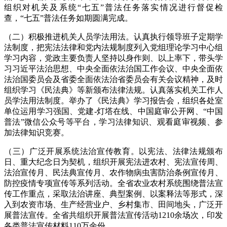
组织对机关及系统“七五”普法任务落实情况进行督促检
查，“七五”普法任务如期圆满完成。
（二）积极推进机关人员学法用法。认真执行领导班子定期学
法制度，把宪法法律和党内法规制度列入党组理论学习中心组
学习内容，党政主要负责人坚持以身作则、以上率下，带头学
习习近平法治思想、中央全面依法治国工作会议、中央全面依
法治国委员会及省委全面依法治省委员会有关会议精神，及时
组织学习《民法典》等新颁布法律法规。认真落实机关工作人
员学法用法制度。举办了《民法典》学习报告会，组织各处室
单位运用学习强国、党建-灯塔在线、中国庭审公开网、“中国
普法”微信公众号等平台，学习法律知识、观看庭审视频、参
加法律知识竞赛。
（三）广泛开展系统法治宣传教育。以宪法、法律法规颁布
日、重大纪念日为契机，组织开展宪法进农村、宪法宣传周、
法治宣传月、民法典宣传月、农作物病虫害防治条例宣传月、
防控疫情专项宣传等系列活动。全省农业农村系统围绕普法宣
传工作重点，采取法治讲座、典型案例、以案释法等形式，深
入到农资市场、生产经营业户、乡村集市、田间地头，广泛开
展普法宣传。全省共组织开展普法宣传活动1210余场次，印发
各类普法宣传材料110万余份。