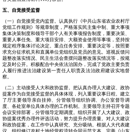
五、自觉接受监督
（一）自觉接受党内监督。认真执行《中共山东省农业农村厅
党组工作规则》等规章制度，严格落实民主集中制、重大事项
集体决策制度和领导干部个人有关事项报告制度，重要决策、
重要人事任免、重大项目安排、大额资金使用等事项，坚持按
规定程序集体讨论决定。重点任务安排、重要决定等，按照要
求充分征求机关和直属单位党组织及党员的意见。巡视反馈问
题整改落实情况、民主生活会查摆问题整改落实情况等，按规
定及时公开。积极配合中央依法治国办，完成了党政主要负责
人履行推进法治建设第一责任人职责及法治政府建设实地督
察。
（二）主动接受人大和政协监督。把认真办理人大建议、政协
提案作为自觉接受监督的具体体现，列入重要议事日程。建立
了厅主要领导亲自挂帅、分管领导组织协调、办公室督导调
度、各处室单位具体办理的工作机制。主要领导主持召开专题
会议安排部署，分管领导定期调度。组织开展了人大建议、政
协提案优秀办理件评选活动，努力提升办理质量。对人大建议
和政协提案，在工作中认真研究、充分吸纳。根据人大代表建
议，组织修订农村土地经营权流转合同示范文本，完善《山东