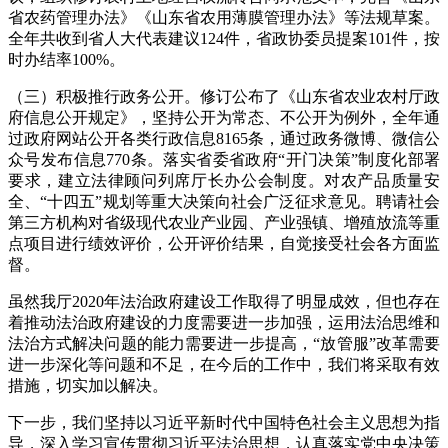
省农药管理办法》《山东省农用薄膜管理办法》等法规草案。
全年共收到省人大代表建议124件，省政协委员提案101件，按
时办结率100%。
（三）积极推行政务公开。修订公布了《山东省农业农村厅政
府信息公开规定》，坚持公开为常态、不公开为例外，全年通
过政府网站公开各类行政信息8165条，通过政务微博、微信公
众号发布信息770条。落实省委省政府“开门决策”制度化部署
要求，建立法律顾问列席厅长办公会制度。对农产品质量安
全、“十四五”规划等重大决策向社会广泛征求意见。聘请社会
第三方机构对省级现代农业产业园、产业强镇、增殖放流等重
点项目进行绩效评价，公开评价结果，自觉接受社会各方面监
督。
虽然我厅2020年法治政府建设工作取得了明显成效，但也存在
着推动法治政府建设的力度需要进一步加强，运用法治思维和
法治方式解决问题的能力需要进一步提高，“放管服”改革需要
进一步深化等问题和不足，在今后的工作中，我们将采取有效
措施，切实加以解决。
下一步，我们坚持以习近平新时代中国特色社会主义思想为指
导，深入学习宣传贯彻习近平法治思想，认真落实党中央决策