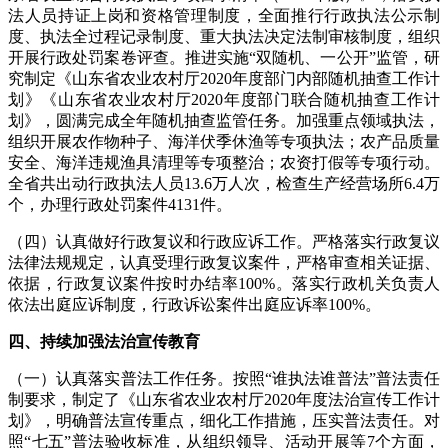
法人员持证上岗和资格管理制度，全面推行行政执法公示制
度、执法全过程记录制度、重大执法决定法制审核制度，组织
开展行政处罚案卷评查。推进实施“双随机、一公开”监管，研
究制定《山东省农业农村厅2020年度部门内部随机抽查工作计
划》《山东省农业农村厅2020年度部门联合随机抽查工作计
划》，圆满完成全年随机抽查监管任务。加强重点领域执法，
组织开展农作物种子、海洋伏季休渔等专项执法；农产品质量
安全、海洋违规渔具清理等专项整治；农资打假等专项行动。
全省共出动行政执法人员13.6万人次，检查生产经营场所6.4万
个，办理行政处罚案件4131件。
（四）认真做好行政复议和行政应诉工作。严格落实行政复议
法律法规规定，认真受理行政复议案件，严格审查相关证据、
依据，行政复议案件按时办结率100%。落实行政机关负责人
依法出庭应诉制度，行政诉讼案件出庭应诉率100%。
四、持续加强法治宣传教育
（一）认真落实普法工作任务。按照“谁执法谁普法”普法责任
制要求，制定了《山东省农业农村厅2020年度法治宣传工作计
划》，明确普法宣传重点，细化工作措施，压实普法责任。对
照“七五”普法验收标准，从组织领导、活动开展等7个方面，