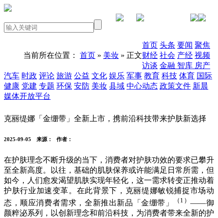
PC版本
首页
头条
要闻
聚焦
当前所在位置：
首页
»
美妆
» 正文
财经
社会
产经
视频
访谈
金融
智库
房产
汽车
时政
评论
旅游
公益
文化
娱乐
军事
教育
科技
体育
国际
健康
党建
专题
环保
安防
美妆
县域
中心动态
政策文件
新晨
媒体开放平台
克丽缇娜「金绷带」全新上市，携前沿科技带来护肤新选择
2025-09-05
来源：
作者：
在护肤理念不断升级的当下，消费者对护肤功效的要求已攀升
至全新高度。以往，基础的肌肤保养或许能满足日常所需，但
如今，人们愈发渴望肌肤实现年轻化，这一需求转变正推动着
护肤行业加速变革。在此背景下，克丽缇娜敏锐捕捉市场动
（1）
态，顺应消费者需求，全新推出新品「金绷带」
——御
颜粹泌系列，以创新理念和前沿科技，为消费者带来全新的护