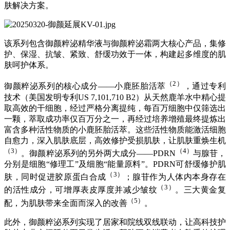
肤解决方案。
该系列包含御颜粹泌精华液与御颜粹泌霜两大核心产品，集修
护、保湿、抗皱、紧致、舒缓功效于一体，构建起多维度的肌
肤呵护体系。
（2）
御颜粹泌系列的核心成分——小鹿胚胎活萃
，通过专利
技术（美国发明专利US 7,101,710 B2）从天然鹿羊水中精心提
取高效的干细胞，经过严格分离提纯，每百万细胞中仅筛选出
一颗，萃取成功率仅百万分之一，再经过培养增殖最终提炼出
富含多种活性物质的小鹿胚胎活萃。这些活性物质能激活细胞
自愈力，深入肌肤底层，高效修护受损肌肤，让肌肤重焕生机
（3）
（4）
。御颜粹泌系列的另外两大成分——PDRN
与腺苷，
分别是细胞“修理工”及细胞“能量原料”。PDRN可舒缓修护肌
（3）
肤，同时促进胶原蛋白合成
；腺苷作为人体内本身存在
（3）
的活性成分，可增厚表皮厚度并减少皱纹
。三大黄金复
（5）
配，为肌肤带来全面而深入的改善
。
此外，御颜粹泌系列实现了居家和院线双线联动，让高科技护