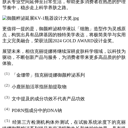
肤从专业空间延伸至日常生活，帮助更多消费者在熟悉的护理
节奏中，稳步走上科学养肤之路。
更值得一提的是，御颜粹泌精华液以「细胞」造型作为灵感原
点，构筑出具有品牌基因的独特美学表达，将极简美学与实用
主义完美融合，荣获法国2024 GOLD AWARD设计金奖。
展望未来，相信克丽缇娜将继续深耕皮肤科学领域，以科技为
驱动，不断创新产品与服务，为消费者带来更多高品质的护肤
体验。
（1）
「金绷带」指克丽缇娜御颜粹泌系列
（2）
小鹿胚胎活萃指胚胎提取物
（3）
文中提及的成分功效不代表产品功效
（4）
PDRN指成分中的DNA钠
（5）
经第三方检测机构体外测试，在试验系统浓度下的克丽