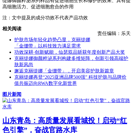
缇娜御颜粹泌系列样品有促进细胞生长和修护的效果、具有提
高细胞活力、促进细胞愈合的作用
注：文中提及的成分功效不代表产品功效
相关阅读
责任编辑：乐天
护肤市场年轻化趋势凸显，克丽缇娜
「金绷带」以科技致力满足需求
功效深耕·创新赋能，仙瑟双品斩获年度创新产品大奖
克丽缇娜御颜粹泌系列构建多维矩阵，创新引领高端护
肤新风尚
邂逅克丽缇娜「金绷带」，开启美容护肤新篇章
克丽缇娜再登“2025亚洲品牌500强” 科技护肤与品牌价
值共振迈向RWA数字化新世界
图片新闻
山东青岛：高质量发展看城投！启动“红
色引擎”，奋战官路水库