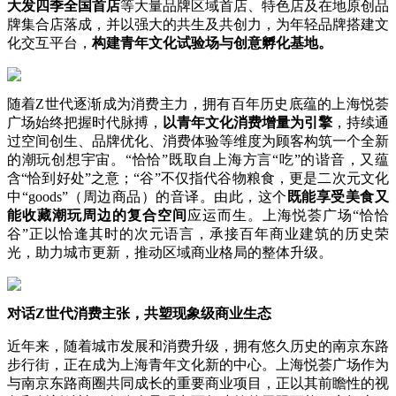
大发四季全国首店
等大量品牌区域首店、特色店及在地原创品
牌集合店落成，并以强大的共生及共创力，为年轻品牌搭建文
化交互平台，
构建青年文化试验场与创意孵化基地。
随着Z世代逐渐成为消费主力，拥有百年历史底蕴的上海悦荟
广场始终把握时代脉搏，
以青年文化消费增量为引擎
，持续通
过空间创生、品牌优化、消费体验等维度为顾客构筑一个全新
的潮玩创想宇宙。“恰恰”既取自上海方言“吃”的谐音，又蕴
含“恰到好处”之意；“谷”不仅指代谷物粮食，更是二次元文化
中“goods”（周边商品）的音译。由此，这个
既能
享受美食
又
能
收藏
潮玩
周边
的复合空间
应运而生。上海悦荟广场“恰恰
谷”正以恰逢其时的次元语言，承接百年商业建筑的历史荣
光，助力城市更新，推动区域商业格局的整体升级。
对话Z世代消费主张，共塑现象级商业生态
近年来，随着城市发展和消费升级，拥有悠久历史的南京东路
步行街，正在成为上海青年文化新的中心。上海悦荟广场作为
与南京东路商圈共同成长的重要商业项目，正以其前瞻性的视