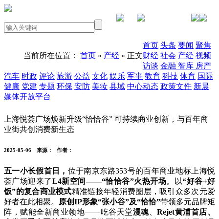
PC版本
首页
头条
要闻
聚焦
当前所在位置：
首页
»
产经
» 正文
财经
社会
产经
视频
访谈
金融
智库
房产
汽车
时政
评论
旅游
公益
文化
娱乐
军事
教育
科技
体育
国际
健康
党建
专题
环保
安防
美妆
县域
中心动态
政策文件
新晨
媒体开放平台
上海悦荟广场焕新升级“恰恰谷” 可持续商业创新，与百年商
业街共创消费新生态
2025-05-06
来源：
作者：
五一小长假首日，
位于南京东路353号的百年商业地标上海悦
荟广场迎来了
L4新空间——“恰恰谷”火热开场
。以
“好谷+好
饭”的复合商业模式
精准链接年轻消费圈层，吸引众多次元爱
好者在此相聚。
原创IP形象“张小谷”及“恰恰”
带领多元品牌矩
阵，赋能全新商业领地——吃谷天堂
漫魂
、
Rejet黄浦首店、