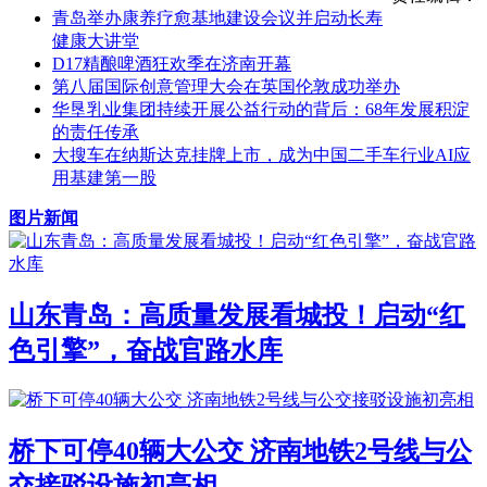
青岛举办康养疗愈基地建设会议并启动长寿
健康大讲堂
D17精酿啤酒狂欢季在济南开幕
第八届国际创意管理大会在英国伦敦成功举办
华垦乳业集团持续开展公益行动的背后：68年发展积淀
的责任传承
大搜车在纳斯达克挂牌上市，成为中国二手车行业AI应
用基建第一股
图片新闻
山东青岛：高质量发展看城投！启动“红
色引擎”，奋战官路水库
桥下可停40辆大公交 济南地铁2号线与公
交接驳设施初亮相