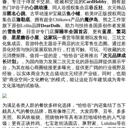
谷
、专注于球星卡交易、收藏和交流的
CardHobby
、拥有超
热门IP谷子的
心跳动漫
、同人谷授权集合店
谷丘社
、次元饰品
屋
匿名心跳
、古早动漫IP宝藏店
鱼小铺
、欧美IP正版授权周边
集合店
迦勒底
、拥有超全Chiikawa产品的
魔伊岛
、熊之工作室
旗下原创Lolita品牌
DearDolls
、助力与扶持各国原创作者发展
的
雪鱼饼
、日音IP专门店
深睡羊全国首店
、更有
蓝星
、
繁花
谷
、
星星糖谷小屋
、
达家玩
一番赏等限量潮玩发售站、三坑文
化集成店、音游特色主题谷子商店的次元零售生态圈。通过差
异化经营与快闪策展双轨并行，打造可触、可玩、可收藏的次
元消费矩阵。值得一提的是，“恰恰谷”还将推出
「次元品牌成
长计划」
，为国内致力发展二次元文化的原创品牌提供展示平
台，为其在核心商圈链接更多曝光，提供更广阔的行业视野及
经验，以实体商业为支点撬动次元经济产业链。同时，也期
望“商业空间+文化孵化”的模式，能让这处百年建筑成为青年
文化落地的试验场。
为满足各类人群的餐饮多样化选择，“恰恰谷”内还集结了当下
颇具人气的餐饮品牌，既有像馋三尺、大发四季、丑爷、多多
关照、和风铁板烧、照烧物种等具有浓烈地域特色的人气珍
馐；更有正谈炸鸡、七宝老街汤圆店、豚野家、Lululina等在