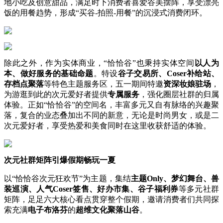
地小吃及创意甜品，满足时下消费者喜爱谷美摆阵，享受漂亮
饭的用餐趋势，形成“买谷-拍照-用餐”的沉浸式消费闭环。
除此之外，作为实体商业，“恰恰谷”也秉持实体空间
以人为
本、做好服务的基础命题
。特设
谷子交易所、Coser补给站、
存档点聚落
等特色主题服务区，五一期间特邀
资深妆娘驻场
，
为游逛到此的次元爱好者提供
专属服务
，强化圈层社群的归属
体验。正如“恰恰谷”的空间名，丰富多元又自有脉络的兴趣聚
落，复合的业态叠加出不同的新意，无论是时尚男女，或是二
次元爱好者，享受热爱和美食同时在这里收获舒适的体验。
次元社群矩阵引爆假期畅玩一夏
以“恰恰谷次元狂欢节”为主题，集结
主题Only、梦幻舞台、兽
装巡演、人气Coser签售、好办市集、谷子福利券
等多元社群
矩阵，足足六大核心看点贯穿整个假期，邀请消费者们共同探
索充满
电子布洛芬
的
超维文化聚落山谷
。