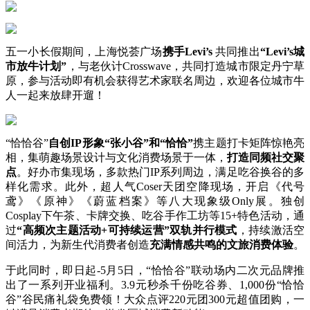
五一小长假期间，上海悦荟广场
携手
Levi’s
共同推出
“
Levi’s
城
市放牛计划”
，与老伙计Crosswave，共同打造城市限定丹宁草
原，参与活动即有机会获得艺术家联名周边，欢迎各位城市牛
人一起来放肆开遛！
“恰恰谷”
自创IP形象“张小谷”和“恰恰”
携主题打卡矩阵惊艳亮
相，集萌趣场景设计与文化消费场景于一体，
打造
同频
社交
聚
点
。好办市集现场，多款热门IP系列周边，满足吃谷换谷的多
样化需求。此外，超人气Coser天团空降现场，开启《代号
鸢》《原神》《蔚蓝档案》等八大现象级Only展。独创
Cosplay下午茶、卡牌交换、吃谷手作工坊等15+特色活动，通
过
“
高频次主题活动+
可持续
运营”双轨并行模式
，持续激活空
间活力，为新生代消费者创造
充满
情感共鸣的文旅消费体验
。
于此同时，即日起-5月5日，“恰恰谷”联动场内二次元品牌推
出了一系列开业福利。3.9元秒杀千份吃谷券、1,000份“恰恰
谷”谷民痛礼袋免费领！大众点评220元团300元超值团购，一