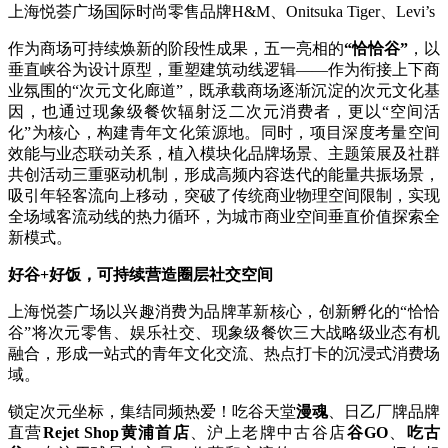
上海悦荟广场国际时尚零售品牌H&M、Onitsuka Tiger、Levi’s
作为商场可持续焕新的阶段性成果，五一亮相的
“恰恰谷”
，以
垂直峡谷为设计原型，重塑建筑动线逻辑——作为衔接上下商
业氛围的“次元文化廊道”，既承载商场逐渐沉淀的次元文化基
因，也通过现象级餐饮辐射泛二次元消费者，更以“空间活
化”为核心，构建青年文化策源地。同时，项目深度考量空间
效能与业态联动关系，植入模块化品牌场景、主题策展及社群
共创活动三重驱动机制，形成高频内容迭代的能量共振场景，
吸引年轻客流向上移动，突破了传统商业物理空间限制，实现
全场域客流动线的热力循环，为城市商业空间垂直价值探索全
新模式。
好谷+好饭，可持续营造圈层社交空间
上海悦荟广场以兴趣消费为品牌革新核心，创新孵化的“恰恰
谷”将次元零售、娱乐社交、现象级餐饮三大战略级业态有机
融合，形成一站式的青年文化交流、热点打卡的沉浸式消费场
域。
锁定次元坐标，集结同频热爱！吃谷天堂
漫魂
、日乙厂牌品牌
直营
Rejet Shop黄浦首店
、沪上老牌中古谷店
谷GO
、
吃古