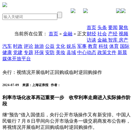
PC版本
首页
头条
要闻
聚焦
当前所在位置：
首页
»
金融
» 正文
财经
社会
产经
视频
访谈
金融
智库
房产
汽车
时政
评论
旅游
公益
文化
娱乐
军事
教育
科技
体育
国际
健康
党建
专题
环保
安防
美妆
县域
中心动态
政策文件
新晨
媒体开放平台
央行：视情况开展临时正回购或临时逆回购操作
2024-07-09
来源：上海证券报
作者：
利率市场化改革再迈重要一步 收窄利率走廊进入实际操作阶
段
继“预告”借入国债后，央行公开市场操作又有新安排。中国人
民银行７月８日早间向公开市场业务一级交易商发布公告称，
将视情况开展临时正回购或临时逆回购操作。