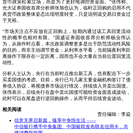
货币政策松紧立场，而是为了更好地调控资金面。”张伟称。
光大证券固收首席分析师张旭也认为，临时正回购的启用不代
表货币政策整体姿态出现明显转变，只是说明该交易日资金过
于充裕。
“市场关注点不应放在正回购上，短期内通过该工具回笼流动
性的概率也相对有限。”国盛证券固收首席分析师杨业伟认
为，从操作时点看，本次政策调整更多是出于防范流动性风险
的目的，而非主动调节资金；从利率水平看，当前隔夜利率距
离操作下限存在一定距离，因而也不会大量在当前位置回笼流
动性。
分析人士认为，央行在当前时点推出新工具，也有配合下一步
买卖国债的考虑。目前，央行已与几家主要金融机构签订了债
券借入协议，将视债券市场运行情况，持续借入并卖出国债。
张伟表示，后续央行在盘中卖出国债可能给资金面造成波动，
此时可以在尾盘进行逆回购操作，从而平抑后续资金波动。
相关阅读
责任编辑：李焱
信意无界启新篇，臻享中免悦生活 ——
中信银行携手中免集团、中国银联发布联名信用卡，共
建消费新版图