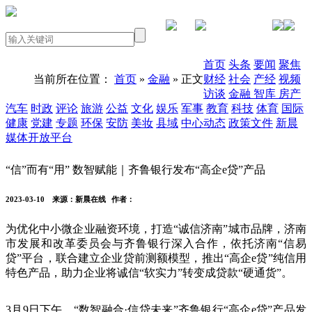
PC版本
首页
头条
要闻
聚焦
当前所在位置：
首页
»
金融
» 正文
财经
社会
产经
视频
访谈
金融
智库
房产
汽车
时政
评论
旅游
公益
文化
娱乐
军事
教育
科技
体育
国际
健康
党建
专题
环保
安防
美妆
县域
中心动态
政策文件
新晨
媒体开放平台
“信”而有“用” 数智赋能｜齐鲁银行发布“高企e贷”产品
2023-03-10
来源：新晨在线
作者：
为优化中小微企业融资环境，打造“诚信济南”城市品牌，济南
市发展和改革委员会与齐鲁银行深入合作，依托济南“信易
贷”平台，联合建立企业贷前测额模型，推出“高企e贷”纯信用
特色产品，助力企业将诚信“软实力”转变成贷款“硬通货”。
3月9日下午，“数智融合·信贷未来”齐鲁银行“高企e贷”产品发