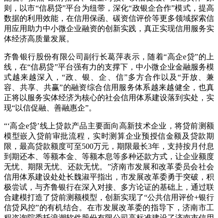
则，以市“信易贷”平台为纽带，深化“政银企合作”模式，提高
数据的利用效能，在信用保函、碳资信评价等更多领域探索信
用应用助力中小微企业融资的创新实践，真正实现信用服务实
体经济高质量发展。
齐鲁银行股份有限公司副行长葛萍表示，随着“高企e贷”的上
线，在“信易贷”平台强有力的支撑下，中小微企业金融服务模
式越来越深入，“政、银、企、信”多方合作以及“开放、兼
容、共享、共赢”的融资综合信用服务体系越来越健全，也真
正将以服务实体经济为核心的社会信用体系建设落到实处，实
现“以信促融、善融惠企”。
“‘高企e贷’线上贷款产品主要面向高新技术企业，将贷前测额
模型嵌入贷前审批流程，实时测算企业预授信金额及贷款期
限，最高贷款额度可至500万元，期限最长3年，支持按月付息
到期还本、等额本金、等额本息等多种还款方式，让企业额度
无忧、期限无忧、还款无忧。”济南市发展和改革委员会社会
信用体系建设处处长魏淑平指出，市发展改革委勇于突破，积
极尝试，与齐鲁银行在深入对接、多方论证的基础上，通过联
合建模打造了贷前测额模型，创新实现了“公共信用评价+银行
信贷风控”的有机结合。在市发展改革委的指导下，济南市工
程咨询院委托浪潮软件股份有限公司高标准建设了济南市信用