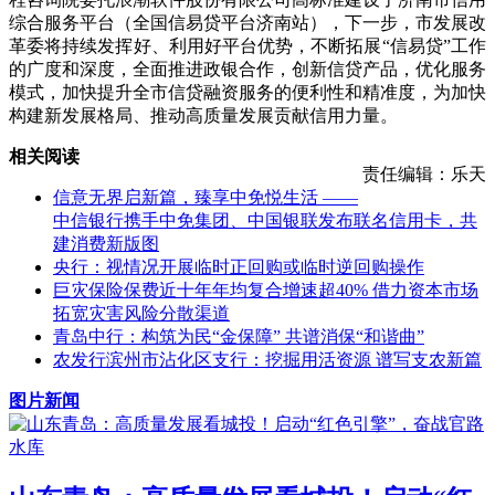
综合服务平台（全国信易贷平台济南站），下一步，市发展改
革委将持续发挥好、利用好平台优势，不断拓展“信易贷”工作
的广度和深度，全面推进政银合作，创新信贷产品，优化服务
模式，加快提升全市信贷融资服务的便利性和精准度，为加快
构建新发展格局、推动高质量发展贡献信用力量。
相关阅读
责任编辑：乐天
信意无界启新篇，臻享中免悦生活 ——
中信银行携手中免集团、中国银联发布联名信用卡，共
建消费新版图
央行：视情况开展临时正回购或临时逆回购操作
巨灾保险保费近十年年均复合增速超40% 借力资本市场
拓宽灾害风险分散渠道
青岛中行：构筑为民“金保障” 共谱消保“和谐曲”
农发行滨州市沾化区支行：挖掘用活资源 谱写支农新篇
图片新闻