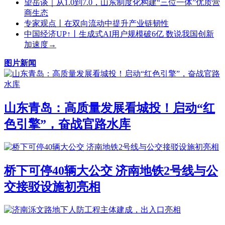
望岳谈｜从1.0到7.0，山东制度化构建“三位一体”优质营
商生态
专家观点丨在双向流动中提升产业链韧性
中国经济UP↑丨生成式AI用户规模破6亿 数说我国创新
加速度→
图片新闻
山东青岛：高质量发展看城投！启动“红
色引擎”，奋战官路水库
桥下可停40辆大公交 济南地铁2号线与公
交接驳设施初亮相