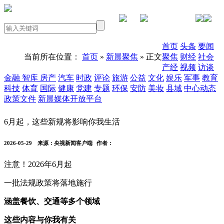
PC版本
首页
头条
要闻
当前所在位置：
首页
»
新晨聚焦
» 正文
聚焦
财经
社会
产经
视频
访谈
金融
智库
房产
汽车
时政
评论
旅游
公益
文化
娱乐
军事
教育
科技
体育
国际
健康
党建
专题
环保
安防
美妆
县域
中心动态
政策文件
新晨媒体开放平台
6月起，这些新规将影响你我生活
2026-05-29
来源：央视新闻客户端
作者：
注意！2026年6月起
一批法规政策将落地施行
涵盖餐饮、交通等多个领域
这些内容与你我有关