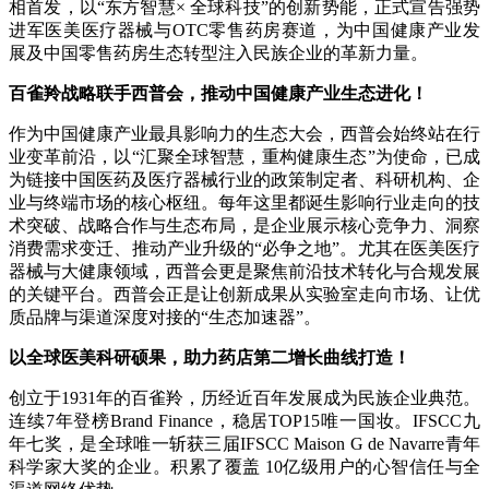
相首发，以“东方智慧× 全球科技”的创新势能，正式宣告强势
进军医美医疗器械与OTC零售药房赛道，为中国健康产业发
展及中国零售药房生态转型注入民族企业的革新力量。
百雀羚战略联手西普会，推动中国健康产业生态进化！
作为中国健康产业最具影响力的生态大会，西普会始终站在行
业变革前沿，以“汇聚全球智慧，重构健康生态”为使命，已成
为链接中国医药及医疗器械行业的政策制定者、科研机构、企
业与终端市场的核心枢纽。每年这里都诞生影响行业走向的技
术突破、战略合作与生态布局，是企业展示核心竞争力、洞察
消费需求变迁、推动产业升级的“必争之地”。尤其在医美医疗
器械与大健康领域，西普会更是聚焦前沿技术转化与合规发展
的关键平台。西普会正是让创新成果从实验室走向市场、让优
质品牌与渠道深度对接的“生态加速器”。
以全球医美科研硕果，助力药店第二增长曲线打造！
创立于1931年的百雀羚，历经近百年发展成为民族企业典范。
连续7年登榜Brand Finance，稳居TOP15唯一国妆。IFSCC九
年七奖，是全球唯一斩获三届IFSCC Maison G de Navarre青年
科学家大奖的企业。积累了覆盖 10亿级用户的心智信任与全