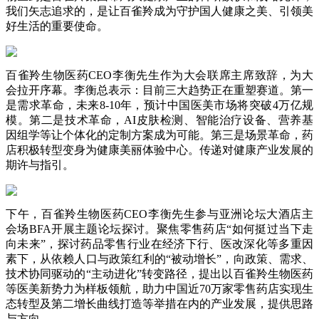
我们矢志追求的，是让百雀羚成为守护国人健康之美、引领美
好生活的重要使命。
百雀羚生物医药CEO李衡先生作为大会联席主席致辞，为大
会拉开序幕。李衡总表示：目前三大趋势正在重塑赛道。第一
是需求革命，未来8-10年，预计中国医美市场将突破4万亿规
模。第二是技术革命，AI皮肤检测、智能治疗设备、营养基
因组学等让个体化的定制方案成为可能。第三是场景革命，药
店积极转型变身为健康美丽体验中心。传递对健康产业发展的
期许与指引。
下午，百雀羚生物医药CEO李衡先生参与亚洲论坛大酒店主
会场BFA开展主题论坛探讨。聚焦零售药店“如何挺过当下走
向未来”，探讨药品零售行业在经济下行、医改深化等多重因
素下，从依赖人口与政策红利的“被动增长”，向政策、需求、
技术协同驱动的“主动进化”转变路径，提出以百雀羚生物医药
等医美新势力为样板领航，助力中国近70万家零售药店实现生
态转型及第二增长曲线打造等举措在内的产业发展，提供思路
与方向。