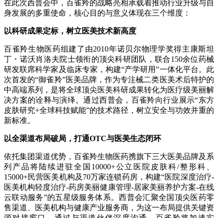
在此次西普会中，百雀羚的战略亮相承载着推动行业升级与自
身发展的多重使命，核心目的与意义体现在三个维度：
以科研成果定标，树立医美技术新高度
百雀羚生物医药组建了由2010年诺贝尔物理学奖得主康斯坦
丁・诺沃肖洛夫院士领衔的顶尖科研团队，联合150余位药械
研发联席科学家及临床专家，构建“产学研用”一体化平台。此
次首发的“御雀羚”医美品牌，作为专注械二类医美术后特护的
中高端系列，是将全球顶尖医美科研成果转化为医疗级美丽解
决方案的诠释与演绎。通过西普会，百雀羚向行业展示“东方
皮肤研究+全球科技赋能”的技术路径，树立安全与功效并重的
新标准。
以全渠道布局破局，打通OTC与医美生态闭环
依托集团渠道优势，百雀羚生物医药携旗下三大医美品牌及系
列产品将陆续进驻全国10000+公立医院皮肤科/整形科、
15000+民营医美机构及70万家连锁药房，构建“医院深度治疗-
医美机构轻度治疗-药房美丽健康管理-居家美丽养护方案-在线
云联动服务”的五星级服务体系。西普会汇聚全国顶尖医药零
售渠道、医美机构与健康产业服务商，为这一布局提供关键资
源对接窗口。通过与渠道伙伴深度沟通，百雀羚将加速实