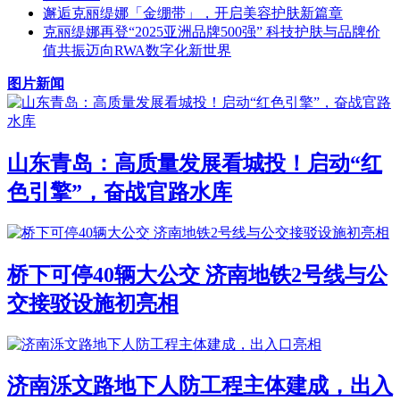
邂逅克丽缇娜「金绷带」，开启美容护肤新篇章
克丽缇娜再登“2025亚洲品牌500强” 科技护肤与品牌价
值共振迈向RWA数字化新世界
图片新闻
山东青岛：高质量发展看城投！启动“红
色引擎”，奋战官路水库
桥下可停40辆大公交 济南地铁2号线与公
交接驳设施初亮相
济南泺文路地下人防工程主体建成，出入