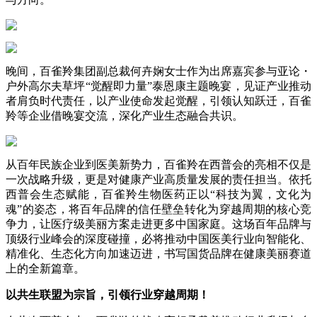
晚间，百雀羚集团副总裁何卉娴女士作为出席嘉宾参与亚论・
户外高尔夫草坪“觉醒即力量”泰恩康主题晚宴，见证产业推动
者肩负时代责任，以产业使命发起觉醒，引领认知跃迁，百雀
羚等企业借晚宴交流，深化产业生态融合共识。
从百年民族企业到医美新势力，百雀羚在西普会的亮相不仅是
一次战略升级，更是对健康产业高质量发展的责任担当。依托
西普会生态赋能，百雀羚生物医药正以“科技为翼，文化为
魂”的姿态，将百年品牌的信任壁垒转化为穿越周期的核心竞
争力，让医疗级美丽方案走进更多中国家庭。这场百年品牌与
顶级行业峰会的深度碰撞，必将推动中国医美行业向智能化、
精准化、生态化方向加速迈进，书写国货品牌在健康美丽赛道
上的全新篇章。
以共生联盟为宗旨，引领行业穿越周期！