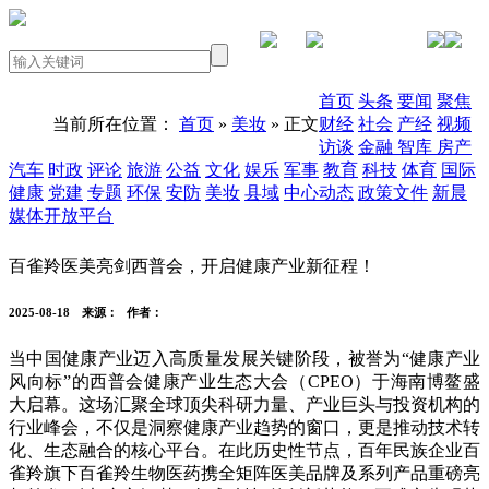
PC版本
首页
头条
要闻
聚焦
当前所在位置：
首页
»
美妆
» 正文
财经
社会
产经
视频
访谈
金融
智库
房产
汽车
时政
评论
旅游
公益
文化
娱乐
军事
教育
科技
体育
国际
健康
党建
专题
环保
安防
美妆
县域
中心动态
政策文件
新晨
媒体开放平台
百雀羚医美亮剑西普会，开启健康产业新征程！
2025-08-18
来源：
作者：
当中国健康产业迈入高质量发展关键阶段，被誉为“健康产业
风向标”的西普会健康产业生态大会（CPEO）于海南博鳌盛
大启幕。这场汇聚全球顶尖科研力量、产业巨头与投资机构的
行业峰会，不仅是洞察健康产业趋势的窗口，更是推动技术转
化、生态融合的核心平台。在此历史性节点，百年民族企业百
雀羚旗下百雀羚生物医药携全矩阵医美品牌及系列产品重磅亮