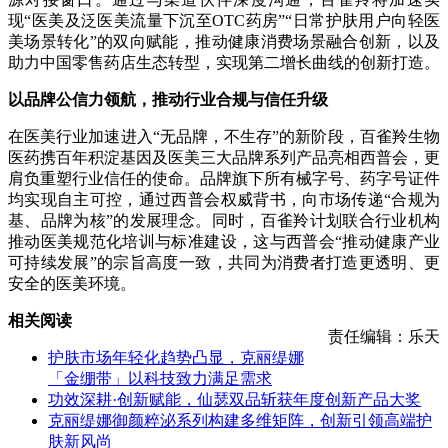
现“医美及泛医美流量下沉至OTC药房”“日常护肤用户向轻医
美场景转化”的双向赋能，推动健康消费场景融合创新，以及
助力中国零售药店生态转型，实现第二增长曲线的创新打造。
以品牌公信力领航，推动行业合规与信任升级
在医美行业加速进入“无品牌，不生存”的新阶段，百雀羚生物
医药携百年积淀基因及医美三大品牌系列产品亮相西普会，更
肩负重塑行业信任的使命。品牌旗下所有械字号、药字号证件
均实现自主可控，通过西普会权威背书，向市场传递“合规为
基、品牌为核”的发展理念。同时，百雀羚计划联合行业机构
推动医美规范化培训与标准建设，这与西普会“推动健康产业
可持续发展”的宗旨高度一致，共同为消费者打造更透明、更
安全的医美环境。
相关阅读
责任编辑：乐天
护肤市场年轻化趋势凸显，克丽缇娜
「金绷带」以科技致力满足需求
功效深耕·创新赋能，仙瑟双品斩获年度创新产品大奖
克丽缇娜御颜粹泌系列构建多维矩阵，创新引领高端护
肤新风尚