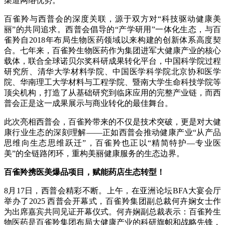
渠道网络优势。
百雀羚与西普会的深度关联，源于双方对“科技驱动健康美
丽”的共同追求。西普会倡导的“产学研用”一体化生态，与百
雀羚自2018年布局生物医药领域以来构建的创新体系高度契
合。七年来，百雀羚生物医药作为集团进军大健康产业的核心
载体，联合全球诺贝尔奖科研成果转化平台，中国科学院过程
研究所、清华大学材料学院、中国医学科学院北京协和医学
院、华南理工大学材料与工程学院、暨南大学生命科技学院等
顶尖机构，打造了从基础研究到临床应用的完整产业链，而西
普会正是这一成果展示与商业转化的最佳舞台。
此次亮相西普会，百雀羚带来的不仅是技术突破，更是对大健
康行业生态的深刻理解——正如西普会推动健康产业“从产品
思维向生态思维跃迁”，百雀羚也正以“精简特护—专业医
美”的全链路闭环，重构美丽健康服务的生态边界。
百雀羚携医美爆品项目，赋能药店生态转型！
8月17日，西普会精彩不断。上午，在亚洲论坛BFA大宴会厅
举办了2025 西普会开幕式，百雀羚集团副总裁何卉娴女士作
为出席嘉宾共同见证开幕仪式。何卉娴副总裁表示：百雀羚生
物医药是百雀羚集团布局大健康产业的科研旗帜和战略先锋，