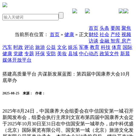
PC版本
首页
头条
要闻
聚焦
当前所在位置：
首页
»
健康
» 正文
财经
社会
产经
视频
访谈
金融
智库
房产
汽车
时政
评论
旅游
公益
文化
娱乐
军事
教育
科技
体育
国际
健康
党建
专题
环保
安防
美妆
县域
中心动态
政策文件
新晨
媒体开放平台
搭建高质量平台 共谋新发展蓝图：第四届中国康养大会10月
底举办
2025-08-25
来源：
作者：
2025年8月24日，中国康养大会组委会在中信国安第一城召开
新闻发布会，组委会执行主席刘文宣布第四届中国康养大会定
于2025年10月30日至31日在中信国安第一城举办，由中科优盛
（北京）国际展览有限公司、国安第一城（北京）旅游文化发