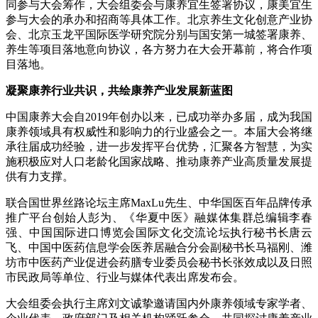
同参与大会筹作，大会组委会与康养宜生签署协议，康美宜生
参与大会的承办和招商等具体工作。北京养生文化创意产业协
会、北京玉龙平国际医学研究院分别与国安第一城签署康养、
养生等项目落地意向协议，各方努力在大会开幕前，将合作项
目落地。
凝聚
康养
行业
共识，
共绘康养产业
发展新蓝图
中国康养大会自2019年创办以来，已成功举办多届，成为我国
康养领域具有权威性和影响力的行业盛会之一。本届大会将继
承往届成功经验，进一步发挥平台优势，汇聚各方智慧，为实
施积极应对人口老龄化国家战略、推动康养产业高质量发展提
供有力支撑。
联合国世界丝路论坛主席MaxLu先生、中华国医百年品牌传承
推广平台创始人彭为、《华夏中医》融媒体集群总编辑李春
强、中国国际进口博览会国际文化交流论坛执行秘书长唐云
飞、中国中医药信息学会医养居融合分会副秘书长马福刚、潍
坊市中医药产业促进会药膳专业委员会秘书长张效成以及日照
市民政局等单位、行业与媒体代表出席发布会。
大会组委会执行主席刘文诚挚邀请国内外康养领域专家学者、