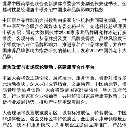
世界中医药学会联合会新媒体专委会常务副会长兼秘书长、奎
越科技总经理唐申硕介绍中国康养品牌影响力指数
中国康养品牌影响力指数则由多家专业机构共同研究编制，世
界中医药学会联合会新媒体专委会秘书长、奎越科技总经理唐
申硕介绍：通过大数据技术对300家康养品牌研究样本进行多
维度、客观分析，从品牌提及度、品牌美誉度、品牌风险度三
个维度综合评估品牌影响力，推进康养产业品牌发展，并在中
国康养品牌影响力指数研究的基础上，发布2025中国养老十大
品牌。
聚焦政策与市场双轮驱动，搭建
康养合作
平台
本届大会将设主题论坛、展览展示、服务体验、资源对接等多
元活动板块，深入探讨医养结合、文旅康养、中医药康养、慢
病管理等热点议题。大会将邀请国家部委领导、地方政府代
表、行业专家和企业领袖等，共同解读国家最新康养政策，分
析行业发展趋势，推动产学研用深度融合。
大会现场将设置展览展示区，设有标准展位、特装展位、中医
非遗体验区、名医义诊区等特色展区，全面展示康养领域最新
产品、技术和服务模式，为参展企业提供品牌推广、产品体