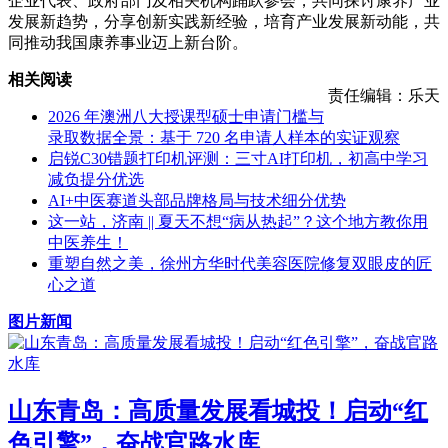
企业代表、政府部门及相关机构踊跃参会，共同探讨康养产业
发展新趋势，分享创新实践新经验，培育产业发展新动能，共
同推动我国康养事业迈上新台阶。
相关阅读
责任编辑：乐天
2026 年澳洲八大授课型硕士申请门槛与
录取数据全景：基于 720 名申请人样本的实证观察
启锐C30错题打印机评测：三寸AI打印机，初高中学习
减负提分优选
AI+中医赛道头部品牌格局与技术细分优势
这一站，济南 || 夏天不想“病从热起”？这个地方教你用
中医养生！
重塑自然之美，徐州方华时代美容医院修复双眼皮的匠
心之道
图片新闻
山东青岛：高质量发展看城投！启动“红
色引擎”，奋战官路水库