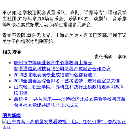
不仅如此,学校还配套设置乐队、戏剧、话剧等专业课程及学
生社团,并每年举办6场音乐会、乐队PK赛、戏剧节、音乐剧
等80余项素质拓展活动,为学生搭建多元舞台。
青春不设限,舞台无边界。上海诺美达人秀虽已落幕,但属于诺
美学子的精彩才刚刚开始。
相关阅读
责任编辑：李镇
滕州市中等职业教育中心学校与山东云
客语通信息科技有限公司签署产教融合合作协议
2026级北电表演专业成绩前30名都有谁？
2026全国画室综合排名：艺考逐梦，选对画室是关键
山东轻工职业学院举办树立和践行正确政绩观学习教育
读书班
鑫校携手 共育未来——淄博经济开发区实验学校与齐鑫
合著社区党建共建联盟正式成立
图片新闻