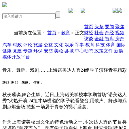
PC版本
首页
头条
要闻
聚焦
当前所在位置：
首页
»
教育
» 正文
财经
社会
产经
视频
访谈
金融
智库
房产
汽车
时政
评论
旅游
公益
文化
娱乐
军事
教育
科技
体育
国际
健康
党建
专题
环保
安防
美妆
县域
中心动态
政策文件
新晨
媒体开放平台
音乐、舞蹈、戏剧……上海诺美达人秀24组学子演绎青春精彩
2025-10-13
来源：
作者：
秋夜璀璨,舞台生辉。近日,上海诺美学校本学期首场“诺美达人
秀”火热开演,24组才华横溢的学子轮番登台,用歌声、舞步与戏
剧点燃全场,掀起一场属于青春的视听盛宴。
作为上海诺美校园文化的特色活动之一,本次达人秀的节目类
型堪称“百花齐放”。既有学子独自站上舞台,用深情独唱诉说