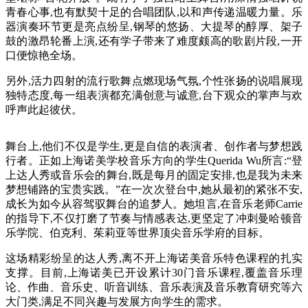
青春心事,也有默契十足的合唱团队,以和声传递温暖力量。乐
器演奏环节更是亮点纷呈,钢琴的悠扬、大提琴的醇厚、架子
鼓的激昂轮番上演,还有学子带来了难度颇高的歌剧片段,一开
口便惊艳全场。
另外,活力四射的流行歌舞点燃现场气氛,个性张扬的说唱展现
独特态度,每一组表演都充满创意与诚意,台下观众的掌声与欢
呼声此起彼伏。
舞台上,他们不仅是学生,更是自信的表演者、创作者与梦想践
行者。正如上海诺美学校音乐方向的学生Querida Wu所言:“登
上达人秀或音乐会的舞台,既是每月的固定安排,也是我为未来
梦想铺路的宝贵实践。”在一次次登台中,她从最初的紧张不安,
成长为如今从容驾驭舞台的追梦人。她坦言,在音乐老师Carrie
的指导下,不仅打磨了节奏与情感表达,更坚定了冲刺曼哈顿音
乐学院、伯克利、茱莉亚等世界顶尖音乐学府的目标。
这场精彩纷呈的达人秀,离不开上海诺美音乐特色课程的扎实
支撑。目前,上海诺美已开设累计30门音乐课程,覆盖音乐理
论、作曲、音乐史、听音训练、音乐表演及音乐教育研究等六
大门类,满足不同兴趣与发展方向学生的需求。