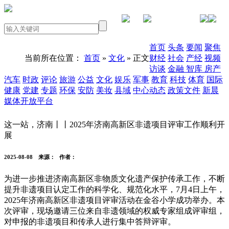
PC版本
首页
头条
要闻
聚焦
当前所在位置：
首页
»
文化
» 正文
财经
社会
产经
视频
访谈
金融
智库
房产
汽车
时政
评论
旅游
公益
文化
娱乐
军事
教育
科技
体育
国际
健康
党建
专题
环保
安防
美妆
县域
中心动态
政策文件
新晨
媒体开放平台
这一站，济南丨丨2025年济南高新区非遗项目评审工作顺利开
展
2025-08-08
来源：
作者：
为进一步推进济南高新区非物质文化遗产保护传承工作，不断
提升非遗项目认定工作的科学化、规范化水平，7月4日上午，
2025年济南高新区非遗项目评审活动在金谷小学成功举办。本
次评审，现场邀请三位来自非遗领域的权威专家组成评审组，
对申报的非遗项目和传承人进行集中答辩评审。