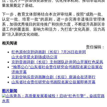
点，也为下一步加强资源整合、优化传承机制、推动非遗高质
量发展奠定了基础。
下一步，教育文体部将结合本次评审结果，按照“成熟一批、
认定一批、培育一批”的原则，进一步完善非遗项目管理体
系，加强优秀项目的宣传推广和扶持力度，不断提升高新区非
遗工作的覆盖面、影响力和活力，为打造“文化高新、活力高
新”注入新的文化动能。
相关阅读
责任编辑：
红色原创京韵诗画剧《长征》7月26日在井冈
山大会堂星火剧场成功公演
京韵音画诗剧《长征》主创团队赴井冈山开展红色采风
“翰墨公心”山东省社会责任研究会书画院名家公益展在
济南开幕
京剧交响乐音诗画舞台剧《长征》座谈会在济举行
山东省社会责任研究会书画院名家公益展即将开幕
图片新闻